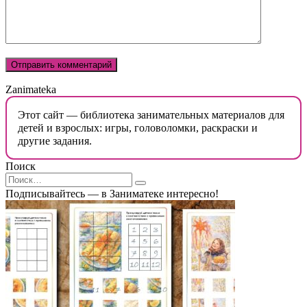
Zanimateka
Этот сайт — библиотека занимательных материалов для
детей и взрослых: игры, головоломки, раскраски и
другие задания.
Поиск
Search
for:
Подписывайтесь — в Заниматеке интересно!