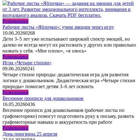
Развивашки
Рабочие листы «Яблочки»: учим эмоции через игру
10.06.2026
0
268
Дети 3–5 лет уже испытывают широкий спектр эмоций, но
далеко не всегда могут их распознать у других или правильно
назвать у себя. «Мне плохо», «я злюсь»
Развивашки
Игра «Четыре стихии»
09.06.2026
0
241
Четыре стихии природы: дидактическая игра для развития
логики у дошкольников. Дидактическая игра «Четыре стихии
природы» помогает детям 3–6 лет освоить
Развивашки
Весенние прописи для дошкольников
16.05.2026
0
436
Весенние прописи для дошкольников (рабочие листы по
графомоторике) помогут подготовить руку к письму, развить
графомоторные навыки и аккуратность при работе
Развивашки
День пингвина 25 апреля
23.04.2026
0
584