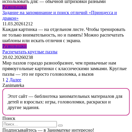
использовать для: — обычной штриховки разными
Развивашки
Задание на запоминание и поиск отличий «Принцесса и
дракон»
11.03.2026
1
212
Каждая картинка — на отдельном листе. Чтобы тренировать
не только внимательность, но и память! Можно распечатать
шаблоны или искать отличия с экрана.
Развивашки
Распечатать круглые пазлы
20.02.2026
0
238
Мир пазлов гораздо разнообразнее, чем привычные нам
прямоугольные картинки с классическими замками. Круглые
пазлы — это не просто головоломка, а вызов
Пагинация
1
2
Далее
записей
Zanimateka
Этот сайт — библиотека занимательных материалов для
детей и взрослых: игры, головоломки, раскраски и
другие задания.
Поиск
Search
for:
Подписывайтесь — в Заниматеке интересно!