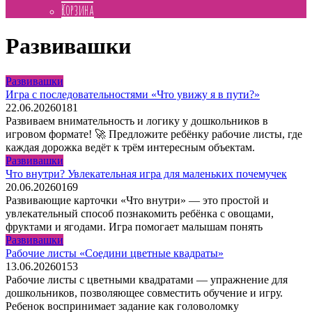
Корзина
Развивашки
Развивашки
Игра с последовательностями «Что увижу я в пути?»
22.06.2026
0
181
Развиваем внимательность и логику у дошкольников в
игровом формате! 🚀 Предложите ребёнку рабочие листы, где
каждая дорожка ведёт к трём интересным объектам.
Развивашки
Что внутри? Увлекательная игра для маленьких почемучек
20.06.2026
0
169
Развивающие карточки «Что внутри» — это простой и
увлекательный способ познакомить ребёнка с овощами,
фруктами и ягодами. Игра помогает малышам понять
Развивашки
Рабочие листы «Соедини цветные квадраты»
13.06.2026
0
153
Рабочие листы с цветными квадратами — упражнение для
дошкольников, позволяющее совместить обучение и игру.
Ребенок воспринимает задание как головоломку