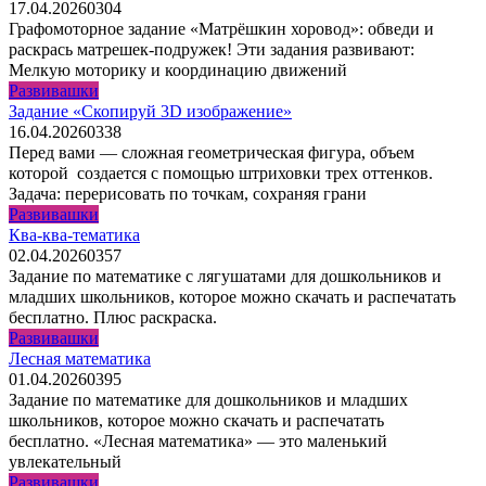
17.04.2026
0
304
Графомоторное задание «Матрёшкин хоровод»: обведи и
раскрась матрешек-подружек! Эти задания развивают:
Мелкую моторику и координацию движений
Развивашки
Задание «Скопируй 3D изображение»
16.04.2026
0
338
Перед вами — сложная геометрическая фигура, объем
которой создается с помощью штриховки трех оттенков.
Задача: перерисовать по точкам, сохраняя грани
Развивашки
Ква-ква-тематика
02.04.2026
0
357
Задание по математике с лягушатами для дошкольников и
младших школьников, которое можно скачать и распечатать
бесплатно. Плюс раскраска.
Развивашки
Лесная математика
01.04.2026
0
395
Задание по математике для дошкольников и младших
школьников, которое можно скачать и распечатать
бесплатно. «Лесная математика» — это маленький
увлекательный
Развивашки