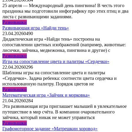
25 апреля — Международный день пингвина! В честь этого
праздника мы подготовили инфографику про этих птиц и два
листа с развивающими заданиями.
Развивашки
Развивающая игра «Найди тень»
23.04.2026
0
490
Дидактическая игра «Найди тень» построена на
сопоставлении цветных изображений (например, животные:
лисички, зайчика, медвежонка, пингвина и другие) с
Развивашки
Игра на сопоставление цвета и палитры «Сердечки»
22.04.2026
0
296
Шаблоны игры на сопоставление цвета и палитры
«Сердечки». Задача ребенка: соотнести цвета сердечка и
использованную палитру. Порядок цветов не
Развивашки
Математическая игра «Зайчик и морковка»
21.04.2026
0
284
Эта развивающая игра приглашает малышей в увлекательное
путешествие в мир счёта. В компании очаровательного
зайчика, который никак не может управиться
Развивашки
Графомоторное задание «Матрешкин хоровод»