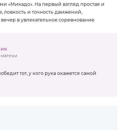
ами «Микадо». На первый взгляд простая и
е, ловкость и точность движений,
вечер в увлекательное соревнование.
шик
иматеки
обедит тот, у кого рука окажется самой