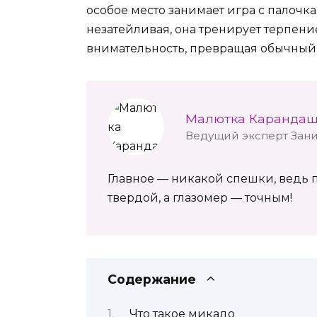
особое место занимает игра с палочк
незатейливая, она тренирует терпени
внимательность, превращая обычный 
Малютка Каранда
Ведущий эксперт Зан
Главное — никакой спешки, ведь п
твердой, а глазомер — точным!
Содержание
Что такое микадо