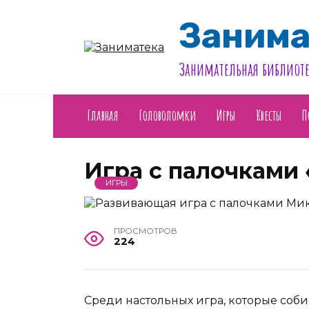
Перейти
к
Занима
содержанию
Занимательная библиоте
Главная
Головоломки
Игры
Квесты
П
Игра с палочками
ИГРЫ
ПРОСМОТРОВ
224
Среди настольных игра, которые соби