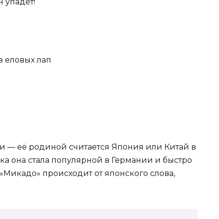
н упадет!
з еловых лап
и — её родиной считается Япония или Китай в
ека она стала популярной в Германии и быстро
«Микадо» происходит от японского слова,