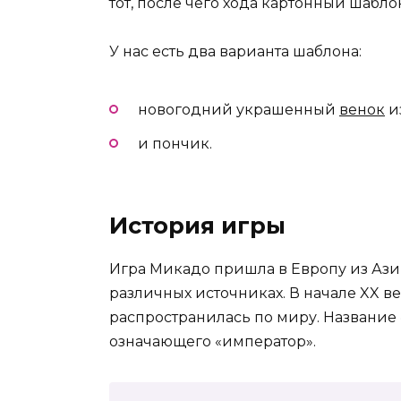
тот, после чего хода картонный шабло
У нас есть два варианта шаблона:
новогодний украшенный
венок
и
и пончик.
История игры
Игра Микадо пришла в Европу из Ази
различных источниках. В начале XX в
распространилась по миру. Название 
означающего «император».