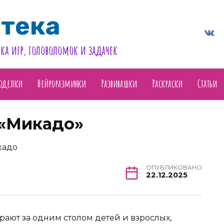
тека
ка игр, головоломок и задачек
оделки
Нейроразминки
Развивашки
Раскраски
Статьи
 «Микадо»
ОПУБЛИКОВАНО
22.12.2025
рают за одним столом детей и взрослых,